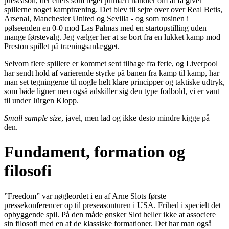
preseason, der ellers som regel primært handler om at få giver
spillerne noget kamptræning. Det blev til sejre over over Real Betis,
Arsenal, Manchester United og Sevilla - og som rosinen i
pølseenden en 0-0 mod Las Palmas med en startopstilling uden
mange førstevalg. Jeg vælger her at se bort fra en lukket kamp mod
Preston spillet på træningsanlægget.
Selvom flere spillere er kommet sent tilbage fra ferie, og Liverpool
har sendt hold af varierende styrke på banen fra kamp til kamp, har
man set tegningerne til nogle helt klare principper og taktiske udtryk,
som både ligner men også adskiller sig den type fodbold, vi er vant
til under Jürgen Klopp.
Small sample size
, javel, men lad og ikke desto mindre kigge på
den.
Fundament, formation og
filosofi
”Freedom” var nøgleordet i en af Arne Slots første
pressekonferencer op til preseasonturen i USA. Frihed i specielt det
opbyggende spil. På den måde ønsker Slot heller ikke at associere
sin filosofi med en af de klassiske formationer. Det har man også