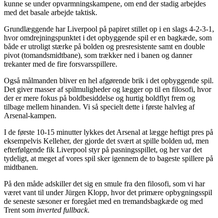
kunne se under opvarmningskampene, om end der stadig arbejdes
med det basale arbejde taktisk.
Grundlæggende har Liverpool på papiret stillet op i en slags 4-2-3-1,
hvor omdrejningspunktet i det opbyggende spil er en bagkæde, som
både er utroligt stærke på bolden og presresistente samt en double
pivot (tomandsmidtbane), som trækker ned i banen og danner
trekanter med de fire forsvarsspillere.
Også målmanden bliver en hel afgørende brik i det opbyggende spil.
Det giver masser af spilmuligheder og lægger op til en filosofi, hvor
der er mere fokus på boldbesiddelse og hurtig boldflyt frem og
tilbage mellem hinanden. Vi så specielt dette i første halvleg af
Arsenal-kampen.
I de første 10-15 minutter lykkes det Arsenal at lægge heftigt pres på
eksempelvis Kelleher, der gjorde det svært at spille bolden ud, men
efterfølgende fik Liverpool styr på pasningsspillet, og her var det
tydeligt, at meget af vores spil sker igennem de to bageste spillere på
midtbanen.
På den måde adskiller det sig en smule fra den filosofi, som vi har
været vant til under Jürgen Klopp, hvor det primære opbygningsspil
de seneste sæsoner er foregået med en tremandsbagkæde og med
Trent som
inverted fullback
.