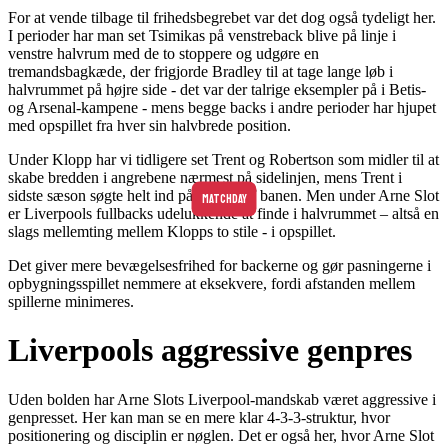
For at vende tilbage til frihedsbegrebet var det dog også tydeligt her.
I perioder har man set Tsimikas på venstreback blive på linje i
venstre halvrum med de to stoppere og udgøre en
tremandsbagkæde, der frigjorde Bradley til at tage lange løb i
halvrummet på højre side - det var der talrige eksempler på i Betis-
og Arsenal-kampene - mens begge backs i andre perioder har hjupet
med opspillet fra hver sin halvbrede position.
Under Klopp har vi tidligere set Trent og Robertson som midler til at
skabe bredden i angrebene nærmest på sidelinjen, mens Trent i
sidste sæson søgte helt ind på midten af banen. Men under Arne Slot
MATCHDAY
er Liverpools fullbacks udelukkende at finde i halvrummet – altså en
slags mellemting mellem Klopps to stile - i opspillet.
Det giver mere bevægelsesfrihed for backerne og gør pasningerne i
opbygningsspillet nemmere at eksekvere, fordi afstanden mellem
spillerne minimeres.
Liverpools aggressive genpres
Uden bolden har Arne Slots Liverpool-mandskab været aggressive i
genpresset. Her kan man se en mere klar 4-3-3-struktur, hvor
positionering og disciplin er nøglen. Det er også her, hvor Arne Slot