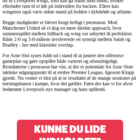
ud til Liverpools wings, som kan gå mand mod mand, hvilket
efterlader rum til et løb på indersiden fra backen. Ellers kan
wingeren også være sidste mand på bolden i dybdeløb og afslutte.
Begge muligheder er blevet brugt heftigt i preseason. Mod
Manchester United så vi dog en mere direkte approach, hvor
sammenspillet mellem fullback og wing var udnyttet til perfektion.
Både 2-0 og 3-0-målene involverede en synergi mellem Salah og
Bradley - her med klassiske overlap.
For Arne Slot synes fuldt ud i stand til at justere den offensive
gameplan og gøre opspillet både varieret og uforudsigeligt.
Resultaterne i preseason har vist, at der er potentiale for Arne Slots
taktiske udgangspunkt til at erobre Premier League, ligesom Klopp
gjorde. Nu venter vi blot på at se resultatet af de mange sessioner på
træningsbanen i kampe, hvor det gælder. Først der kan vi for alvor
bedømme Liverpools nye manager og hans spillestil.
KUNNE DU LIDE