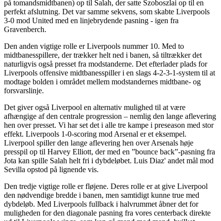
på tomandsmidtbanen) op til Salah, der satte Szoboszlai op til en
perfekt afslutning. Det var samme sekvens, som skabte Liverpools
3-0 mod United med en linjebrydende pasning - igen fra
Gravenberch.
Den anden vigtige rolle er Liverpools nummer 10. Med to
midtbanesspillere, der trækker helt ned i banen, så tiltrækker det
naturligvis også presset fra modstanderne. Det efterlader plads for
Liverpools offensive midtbanesspiller i en slags 4-2-3-1-system til at
modtage bolden i området mellem modstandernes midtbane- og
forsvarslinje.
Det giver også Liverpool en alternativ mulighed til at være
afhængige af den centrale progression – nemlig den lange aflevering
hen over presset. Vi har set det i alle tre kampe i preseason med stor
effekt. Liverpools 1-0-scoring mod Arsenal er et eksempel.
Liverpool spiller den lange aflevering hen over Arsenals høje
presspil op til Harvey Elliott, der med en ”bounce back”-pasning fra
Jota kan spille Salah helt fri i dybdeløbet. Luis Diaz' andet mål mod
Sevilla opstod på lignende vis.
Den tredje vigtige rolle er fløjene. Deres rolle er at give Liverpool
den nødvendige bredde i banen, men samtidigt kunne true med
dybdeløb. Med Liverpools fullback i halvrummet åbner det for
muligheden for den diagonale pasning fra vores centerback direkte