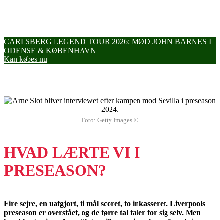
CARLSBERG LEGEND TOUR 2026: MØD JOHN BARNES I
ODENSE & KØBENHAVN
Kan købes nu
Foto: Getty Images ©
HVAD LÆRTE VI I
PRESEASON?
Fire sejre, en uafgjort, ti mål scoret, to inkasseret. Liverpools
preseason er overstået, og de tørre tal taler for sig selv. Men