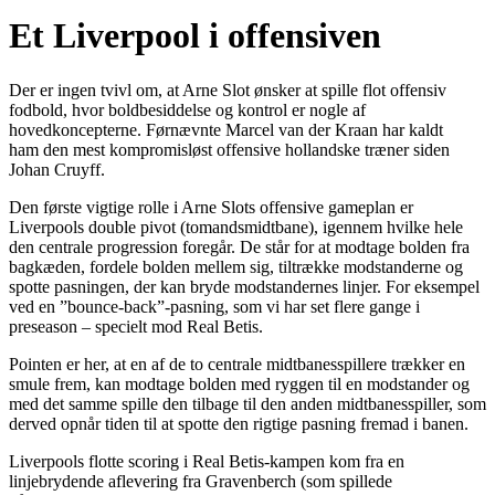
Et Liverpool i offensiven
Der er ingen tvivl om, at Arne Slot ønsker at spille flot offensiv
fodbold, hvor boldbesiddelse og kontrol er nogle af
hovedkoncepterne. Førnævnte Marcel van der Kraan har kaldt
ham den mest kompromisløst offensive hollandske træner siden
Johan Cruyff.
Den første vigtige rolle i Arne Slots offensive gameplan er
Liverpools double pivot (tomandsmidtbane), igennem hvilke hele
den centrale progression foregår. De står for at modtage bolden fra
bagkæden, fordele bolden mellem sig, tiltrække modstanderne og
spotte pasningen, der kan bryde modstandernes linjer. For eksempel
ved en ”bounce-back”-pasning, som vi har set flere gange i
preseason – specielt mod Real Betis.
Pointen er her, at en af de to centrale midtbanesspillere trækker en
smule frem, kan modtage bolden med ryggen til en modstander og
med det samme spille den tilbage til den anden midtbanesspiller, som
derved opnår tiden til at spotte den rigtige pasning fremad i banen.
Liverpools flotte scoring i Real Betis-kampen kom fra en
linjebrydende aflevering fra Gravenberch (som spillede