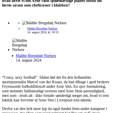
hvad lærte vi om Arne Slots spillemæssige planer forud sin
første sæson som cheftræner i klubben?
Malthe Bregnhøj Nielsen
14. august 2024, kl. 16:53
Malthe Bregnhøj Nielsen
14. august 2024
”Crazy, sexy football”. Sådan lød det fra den hollandske
sportsjournalist Marcel van der Kraan, da han tilbage i april beskrev
Feyenoords fodboldfilosofi under Arne Slot. En sjov formulering,
som stemmer fuldstændigt overens med Arne Slots personlighed,
men som - trods alt - ikke fortalte sønderligt meget om, hvad vi rent
faktisk kan forvente af Arne Slot i Liverpool rent taktisk.
Derfor var den helt store lup da også fundet frem under kampene i