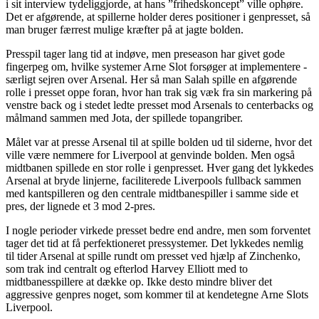
i sit interview tydeliggjorde, at hans ”frihedskoncept” ville ophøre.
Det er afgørende, at spillerne holder deres positioner i genpresset, så
man bruger færrest mulige kræfter på at jagte bolden.
Presspil tager lang tid at indøve, men preseason har givet gode
fingerpeg om, hvilke systemer Arne Slot forsøger at implementere -
særligt sejren over Arsenal. Her så man Salah spille en afgørende
rolle i presset oppe foran, hvor han trak sig væk fra sin markering på
venstre back og i stedet ledte presset mod Arsenals to centerbacks og
målmand sammen med Jota, der spillede topangriber.
Målet var at presse Arsenal til at spille bolden ud til siderne, hvor det
ville være nemmere for Liverpool at genvinde bolden. Men også
midtbanen spillede en stor rolle i genpresset. Hver gang det lykkedes
Arsenal at bryde linjerne, faciliterede Liverpools fullback sammen
med kantspilleren og den centrale midtbanespiller i samme side et
pres, der lignede et 3 mod 2-pres.
I nogle perioder virkede presset bedre end andre, men som forventet
tager det tid at få perfektioneret pressystemer. Det lykkedes nemlig
til tider Arsenal at spille rundt om presset ved hjælp af Zinchenko,
som trak ind centralt og efterlod Harvey Elliott med to
midtbanesspillere at dække op. Ikke desto mindre bliver det
aggressive genpres noget, som kommer til at kendetegne Arne Slots
Liverpool.