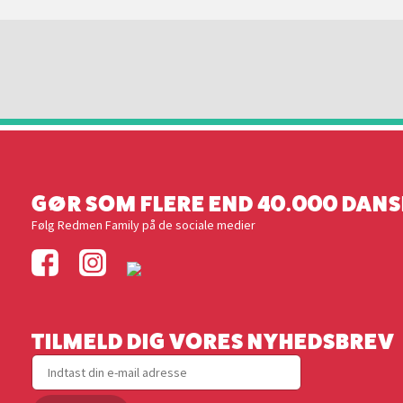
GØR SOM FLERE END 40.000 DANS
Følg Redmen Family på de sociale medier
TILMELD DIG VORES NYHEDSBREV