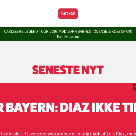
MATCHDAY
CARLSBERG LEGEND TOUR 2026: MØD JOHN BARNES I ODENSE & KØBENHAVN
Kan købes nu
SENESTE NYT
 BAYERN: DIAZ IKKE TI
 kontakt til Liverpool vedrørende et muligt køb af Luis Diaz, men