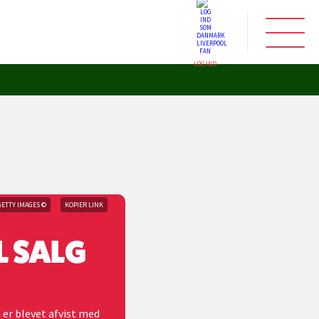
LOG IND
GETTY IMAGES ©
KOPIER LINK
L SALG
 er blevet afvist med