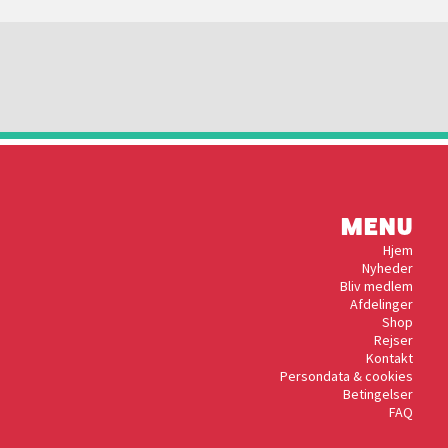
MENU
Hjem
Nyheder
Bliv medlem
Afdelinger
Shop
Rejser
Kontakt
Persondata & cookies
Betingelser
FAQ