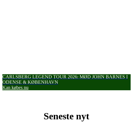
CARLSBERG LEGEND TOUR 2026: MØD JOHN BARNES I
ODENSE & KØBENHAVN
Kan købes nu
Seneste nyt