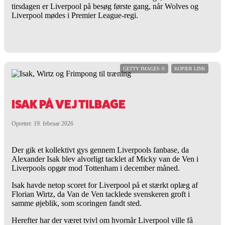
tirsdagen er Liverpool på besøg første gang, når Wolves og
Liverpool mødes i Premier League-regi.
GETTY IMAGES ©
KOPIER LINK
ISAK PÅ VEJ TILBAGE
Oprettet: 19. februar 2026
Der gik et kollektivt gys gennem Liverpools fanbase, da
Alexander Isak blev alvorligt tacklet af Micky van de Ven i
Liverpools opgør mod Tottenham i december måned.
Isak havde netop scoret for Liverpool på et stærkt oplæg af
Florian Wirtz, da Van de Ven tacklede svenskeren groft i
samme øjeblik, som scoringen fandt sted.
Herefter har der været tvivl om hvornår Liverpool ville få