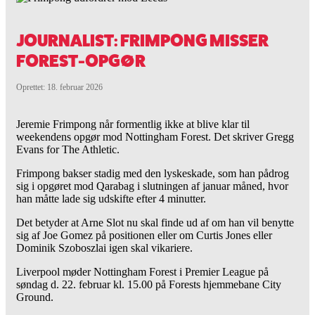
JOURNALIST: FRIMPONG MISSER
FOREST-OPGØR
Oprettet: 18. februar 2026
Jeremie Frimpong når formentlig ikke at blive klar til
weekendens opgør mod Nottingham Forest. Det skriver Gregg
Evans for The Athletic.
Frimpong bakser stadig med den lyskeskade, som han pådrog
sig i opgøret mod Qarabag i slutningen af januar måned, hvor
han måtte lade sig udskifte efter 4 minutter.
Det betyder at Arne Slot nu skal finde ud af om han vil benytte
sig af Joe Gomez på positionen eller om Curtis Jones eller
Dominik Szoboszlai igen skal vikariere.
Liverpool møder Nottingham Forest i Premier League på
søndag d. 22. februar kl. 15.00 på Forests hjemmebane City
Ground.