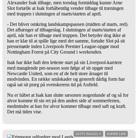
Alexander Isak tilbage, men torsdag formiddag kunne Arne
Slot fortælle at Isak forhåbentlig vender tilbage til træningen
med truppen i slutningen af marts/starten af april.
- Det bliver omkring landskampspausen (midten af marts, red).
Det afhænger af tilbageslag. I slutningen af marts/starten af
april, når han er tilbage med truppen. Det betyder dog ikke at
han er klar til at spille lige med det samme, fortalte Slot på sit
pressemøde inden Liverpools Premier League-opgør mod
Nottingham Forest på City Ground i weekenden.
Isak har ikke haft den letteste start på sin Liverpool-karriere
med manglende pre-season som følge af sit opgør med
Newcastle United, som en af de helt store årsager til
modvinden. En række småskader og generelt dårlig form har
også sat sit præg på svenskerens tid på Anfield.
Nu er håbet at Isak kan slutte sæsonen nogenlunde af og så for
alvor komme til sin ret på den anden side af sommerferien,
medmindre at han for alvor kommer tilbage med saft og kraft.
Det må tiden vise.
GETTY IMAGES ©
KOPIER LINK