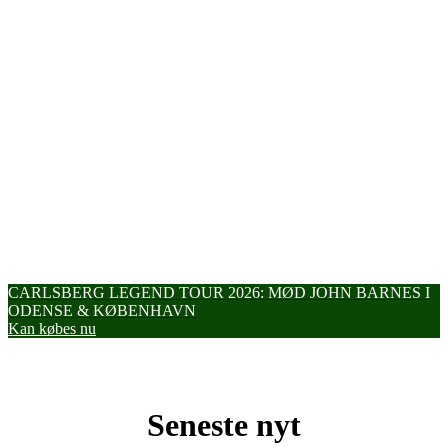
CARLSBERG LEGEND TOUR 2026: MØD JOHN BARNES I
ODENSE & KØBENHAVN
Kan købes nu
Seneste nyt