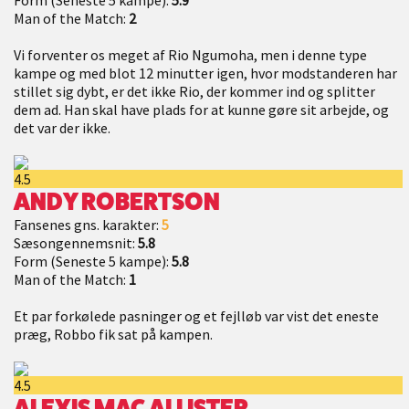
Form (Seneste 5 kampe):
5.9
Man of the Match:
2
Vi forventer os meget af Rio Ngumoha, men i denne type
kampe og med blot 12 minutter igen, hvor modstanderen har
stillet sig dybt, er det ikke Rio, der kommer ind og splitter
dem ad. Han skal have plads for at kunne gøre sit arbejde, og
det var der ikke.
4.5
ANDY ROBERTSON
Fansenes gns. karakter:
5
Sæsongennemsnit:
5.8
Form (Seneste 5 kampe):
5.8
Man of the Match:
1
Et par forkølede pasninger og et fejlløb var vist det eneste
præg, Robbo fik sat på kampen.
4.5
ALEXIS MAC ALLISTER