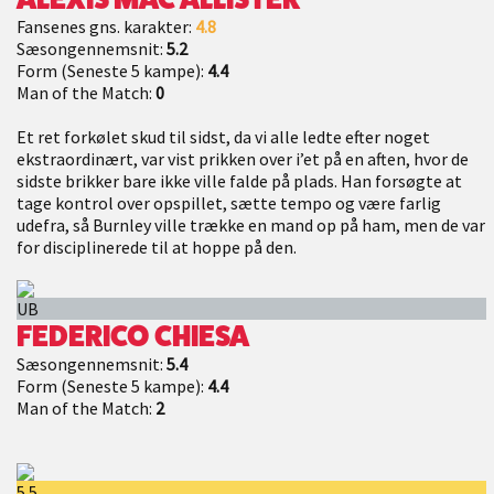
Fansenes gns. karakter:
4.8
Sæsongennemsnit:
5.2
Form (Seneste 5 kampe):
4.4
Man of the Match:
0
Et ret forkølet skud til sidst, da vi alle ledte efter noget
ekstraordinært, var vist prikken over i’et på en aften, hvor de
sidste brikker bare ikke ville falde på plads. Han forsøgte at
tage kontrol over opspillet, sætte tempo og være farlig
udefra, så Burnley ville trække en mand op på ham, men de var
for disciplinerede til at hoppe på den.
UB
FEDERICO CHIESA
Sæsongennemsnit:
5.4
Form (Seneste 5 kampe):
4.4
Man of the Match:
2
5.5