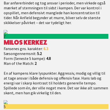
Bar anførerbindet og tog ansvar i perioder, men virkede også
mærket af stemningen til sidst i kampen. Der var kontrol i
opspillet, men defensivt manglede han koncentration til
tider. Når Anfield begynder at murre, bliver selv de største
skikkelser påvirket – det var tydeligt her.
7
MILOS KERKEZ
Fansenes gns. karakter:
6.3
Sæsongennemsnit:
5.2
Form (Seneste 5 kampe):
4.8
Man of the Match:
2
En af kampens klare lyspunkter. Aggressiv, modig og villig til
at tage ansvar i både defensiv og offensiv fase. Hans løb og
energi var i skarp kontrast til holdets generelle tempo.
Spillede som én, der ville noget mere. Det var ikke alt sammen
skønt, men han gik virkelig til den.
5