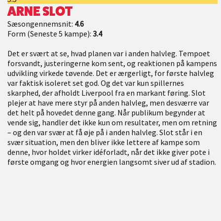
ARNE SLOT
Sæsongennemsnit:
4.6
Form (Seneste 5 kampe):
3.4
Det er svært at se, hvad planen var i anden halvleg. Tempoet
forsvandt, justeringerne kom sent, og reaktionen på kampens
udvikling virkede tøvende. Det er ærgerligt, for første halvleg
var faktisk isoleret set god. Og det var kun spillernes
skarphed, der afholdt Liverpool fra en markant føring. Slot
plejer at have mere styr på anden halvleg, men desværre var
det helt på hovedet denne gang. Når publikum begynder at
vende sig, handler det ikke kun om resultater, men om retning
– og den var svær at få øje på i anden halvleg. Slot står i en
svær situation, men den bliver ikke lettere af kampe som
denne, hvor holdet virker idéforladt, når det ikke giver pote i
første omgang og hvor energien langsomt siver ud af stadion.