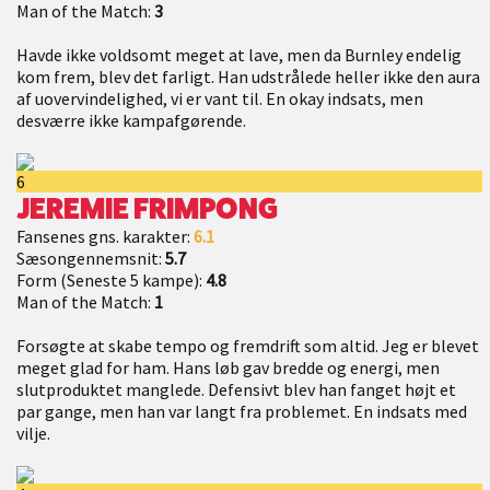
Man of the Match:
3
Havde ikke voldsomt meget at lave, men da Burnley endelig
kom frem, blev det farligt. Han udstrålede heller ikke den aura
af uovervindelighed, vi er vant til. En okay indsats, men
desværre ikke kampafgørende.
6
JEREMIE FRIMPONG
Fansenes gns. karakter:
6.1
Sæsongennemsnit:
5.7
Form (Seneste 5 kampe):
4.8
Man of the Match:
1
Forsøgte at skabe tempo og fremdrift som altid. Jeg er blevet
meget glad for ham. Hans løb gav bredde og energi, men
slutproduktet manglede. Defensivt blev han fanget højt et
par gange, men han var langt fra problemet. En indsats med
vilje.