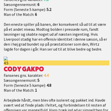
Sæsongennemsnit:
6
Form (Seneste 5 kampe):
5.2
Man of the Match:
6
Den eneste spiller på banen, der konsekvent så ud til at være
på et andet niveau. Modtog bolden i pressede rum, fandt
løsninger og skabte noget ud af næsten ingenting. Hvis
Liverpool stadig har en offensiv identitet i denne sæson, så er
den i høj grad bundet op på præstationer som den, Wirtz
lagde for dagen i går. Han ser ud til at blive bedre og bedre.
4.5
CODY GAKPO
Fansenes gns. karakter:
4.4
Sæsongennemsnit:
5
Form (Seneste 5 kampe):
4.8
Man of the Match:
1
Arbejdede hårdt, men blev ofte isoleret og pakket ind. Havde
svært ved at finde plads i feltet, og forbindelsen til resten af
offensiven var mangelfuld. Hans træk ind ad er simpelthen for