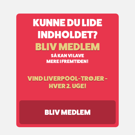
KUNNE DU LIDE
INDHOLDET?
BLIV MEDLEM
SÅ KAN VI LAVE
MERE I FREMTIDEN!