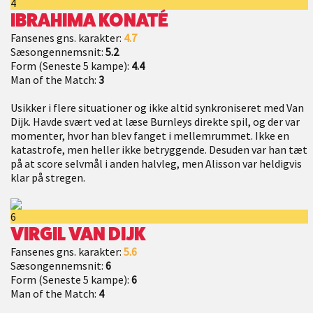
4
IBRAHIMA KONATÉ
Fansenes gns. karakter:
4.7
Sæsongennemsnit:
5.2
Form (Seneste 5 kampe):
4.4
Man of the Match:
3
Usikker i flere situationer og ikke altid synkroniseret med Van
Dijk. Havde svært ved at læse Burnleys direkte spil, og der var
momenter, hvor han blev fanget i mellemrummet. Ikke en
katastrofe, men heller ikke betryggende. Desuden var han tæt
på at score selvmål i anden halvleg, men Alisson var heldigvis
klar på stregen.
6
VIRGIL VAN DIJK
Fansenes gns. karakter:
5.6
Sæsongennemsnit:
6
Form (Seneste 5 kampe):
6
Man of the Match:
4