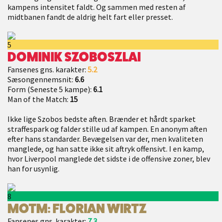
kampens intensitet faldt. Og sammen med resten af
midtbanen fandt de aldrig helt fart eller presset.
5
DOMINIK SZOBOSZLAI
Fansenes gns. karakter:
5.2
Sæsongennemsnit:
6.6
Form (Seneste 5 kampe):
6.1
Man of the Match:
15
Ikke lige Szobos bedste aften. Brænder et hårdt sparket
straffespark og falder stille ud af kampen. En anonym aften
efter hans standarder. Bevægelsen var der, men kvaliteten
manglede, og han satte ikke sit aftryk offensivt. I en kamp,
hvor Liverpool manglede det sidste i de offensive zoner, blev
han for usynlig.
8
MOTM: FLORIAN WIRTZ
Fansenes gns. karakter:
7.3