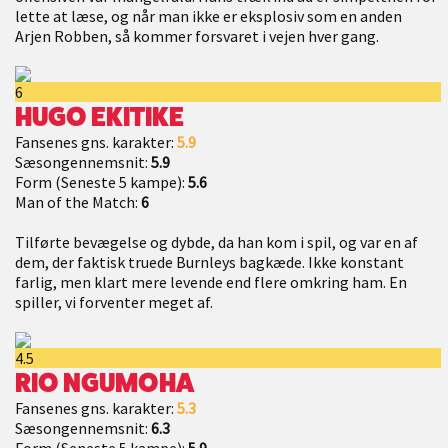
lette at læse, og når man ikke er eksplosiv som en anden
Arjen Robben, så kommer forsvaret i vejen hver gang.
6
HUGO EKITIKE
Fansenes gns. karakter:
5.9
Sæsongennemsnit:
5.9
Form (Seneste 5 kampe):
5.6
Man of the Match:
6
Tilførte bevægelse og dybde, da han kom i spil, og var en af
dem, der faktisk truede Burnleys bagkæde. Ikke konstant
farlig, men klart mere levende end flere omkring ham. En
spiller, vi forventer meget af.
4.5
RIO NGUMOHA
Fansenes gns. karakter:
5.3
Sæsongennemsnit:
6.3