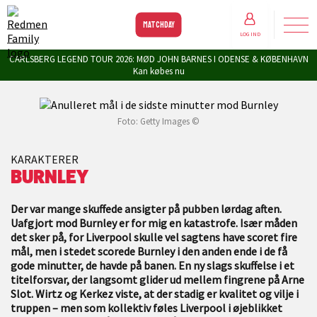
MATCHDAY
LOG IND
CARLSBERG LEGEND TOUR 2026: MØD JOHN BARNES I ODENSE & KØBENHAVN
Kan købes nu
Foto: Getty Images ©
KARAKTERER
BURNLEY
Der var mange skuffede ansigter på pubben lørdag aften.
Uafgjort mod Burnley er for mig en katastrofe. Især måden
det sker på, for Liverpool skulle vel sagtens have scoret fire
mål, men i stedet scorede Burnley i den anden ende i de få
gode minutter, de havde på banen. En ny slags skuffelse i et
titelforsvar, der langsomt glider ud mellem fingrene på Arne
Slot. Wirtz og Kerkez viste, at der stadig er kvalitet og vilje i
truppen – men som kollektiv føles Liverpool i øjeblikket