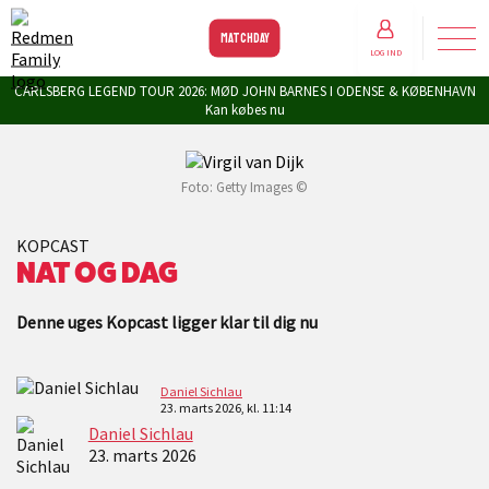
MATCHDAY
LOG IND
CARLSBERG LEGEND TOUR 2026: MØD JOHN BARNES I ODENSE & KØBENHAVN
Kan købes nu
Foto: Getty Images ©
KOPCAST
NAT OG DAG
Denne uges Kopcast ligger klar til dig nu
Daniel Sichlau
23. marts 2026, kl. 11:14
Daniel Sichlau
23. marts 2026