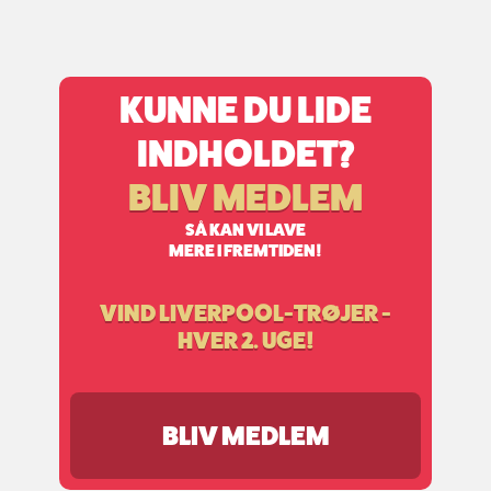
KUNNE DU LIDE
INDHOLDET?
BLIV MEDLEM
SÅ KAN VI LAVE
MERE I FREMTIDEN!
VIND LIVERPOOL-TRØJER -
HVER 2. UGE!