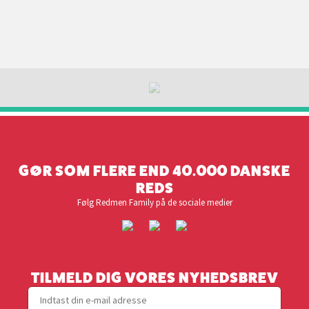
GØR SOM FLERE END 40.000 DANSKE
REDS
Følg Redmen Family på de sociale medier
TILMELD DIG VORES NYHEDSBREV