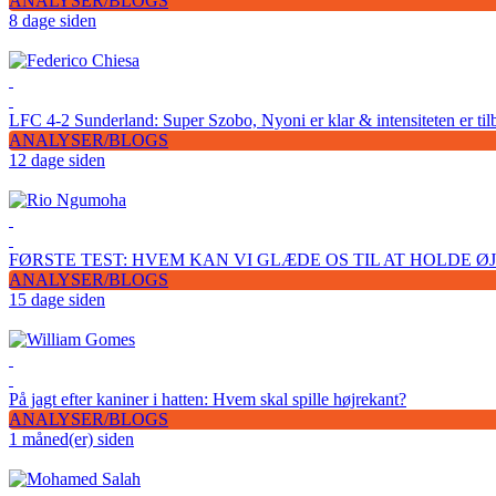
ANALYSER/BLOGS
8 dage siden
LFC 4-2 Sunderland: Super Szobo, Nyoni er klar & intensiteten er til
ANALYSER/BLOGS
12 dage siden
FØRSTE TEST: HVEM KAN VI GLÆDE OS TIL AT HOLDE Ø
ANALYSER/BLOGS
15 dage siden
På jagt efter kaniner i hatten: Hvem skal spille højrekant?
ANALYSER/BLOGS
1 måned(er) siden