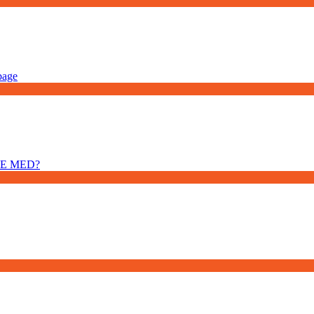
bage
JE MED?