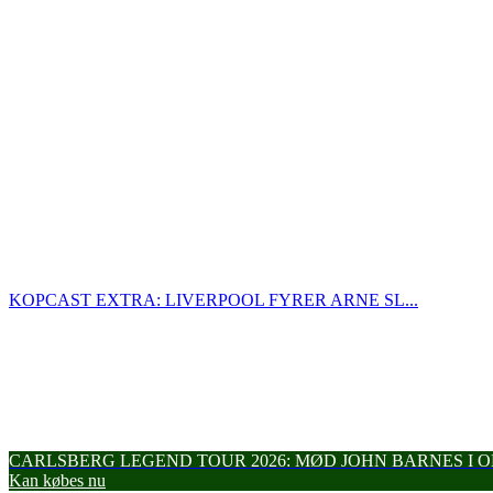
KOPCAST EXTRA: LIVERPOOL FYRER ARNE SL...
CARLSBERG LEGEND TOUR 2026: MØD JOHN BARNES I
Kan købes nu